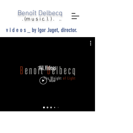
Ben
oît Delbecq
. (m u s i c. ). ) . ..
v i d e o s _ by Igor Juget, director.
All Videos
Voir